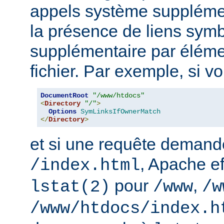
appels système supplémen
la présence de liens sym
supplémentaire par élém
fichier. Par exemple, si v
DocumentRoot
"/www/htdocs"
<
Directory
"/"
>
Options
SymLinksIfOwnerMatch
</
Directory
>
et si une requête demand
, Apache ef
/index.html
pour
,
lstat(2)
/www
/w
/www/htdocs/index.h