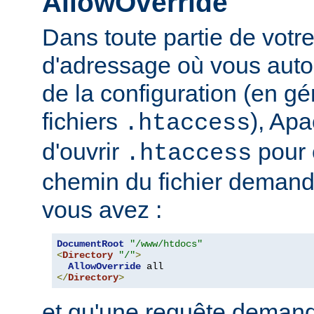
AllowOverride
Dans toute partie de votr
d'adressage où vous auto
de la configuration (en gé
fichiers
), Apa
.htaccess
d'ouvrir
pour 
.htaccess
chemin du fichier demand
vous avez :
DocumentRoot
"/www/htdocs"
<
Directory
"/"
>
AllowOverride
</
Directory
>
et qu'une requête demand