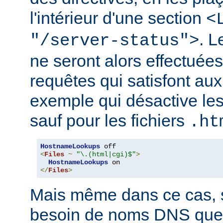
l'intérieur d'une section
<
. 
"/server-status">
ne seront alors effectuée
requêtes qui satisfont aux 
exemple qui désactive l
sauf pour les fichiers
.ht
HostnameLookups
<
Files
~
"\.(html|cgi)$"
>
HostnameLookups
</
Files
>
Mais même dans ce cas, s
besoin de noms DNS que 