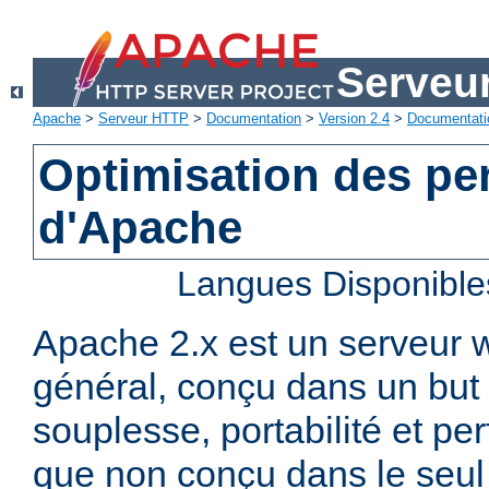
Serveu
Apache
>
Serveur HTTP
>
Documentation
>
Version 2.4
>
Documentati
Optimisation des p
d'Apache
Langues Disponible
Apache 2.x est un serveur
général, conçu dans un but 
souplesse, portabilité et p
que non conçu dans le seul 