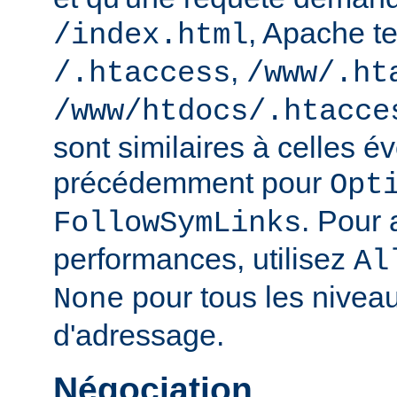
, Apache te
/index.html
,
/.htaccess
/www/.ht
/www/htdocs/.htacce
sont similaires à celles 
précédemment pour
Opt
. Pour 
FollowSymLinks
performances, utilisez
Al
pour tous les nivea
None
d'adressage.
Négociation