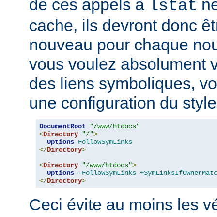
de ces appels à
ne
lstat
cache, ils devront donc ê
nouveau pour chaque nouv
vous voulez absolument vér
des liens symboliques, vo
une configuration du style
DocumentRoot
"/www/htdocs"
<
Directory
"/"
>
Options
FollowSymLinks
</
Directory
>
<
Directory
"/www/htdocs"
>
Options
-FollowSymLinks
+SymLinksIfOwnerMat
</
Directory
>
Ceci évite au moins les vé