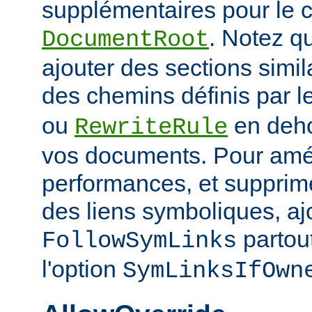
supplémentaires pour le c
. Notez q
DocumentRoot
ajouter des sections simil
des chemins définis par l
ou
en deho
RewriteRule
vos documents. Pour amél
performances, et supprime
des liens symboliques, ajo
partout
FollowSymLinks
l'option
SymLinksIfOwn