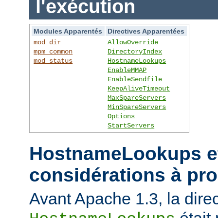
l'exécution
Modules Apparentés
Directives Apparentées
mod_dir
AllowOverride
mpm_common
DirectoryIndex
mod_status
HostnameLookups
EnableMMAP
EnableSendfile
KeepAliveTimeout
MaxSpareServers
MinSpareServers
Options
StartServers
HostnameLookups et
considérations à pr
Avant Apache 1.3, la direc