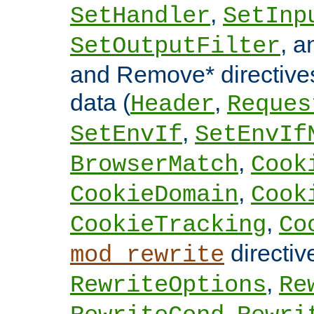
,
SetHandler
SetInp
, 
SetOutputFilter
and Remove* directive
data (
,
Header
Reques
,
SetEnvIf
SetEnvIf
,
BrowserMatch
Cook
,
CookieDomain
Cook
,
CookieTracking
Co
directi
mod_rewrite
,
RewriteOptions
Re
,