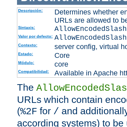
Determines whether en
Descripción:
URLs are allowed to b
AllowEncodedSlash
Sintaxis:
AllowEncodedSlash
Valor por defecto:
server config, virtual h
Contexto:
Core
Estado:
core
Módulo:
Available in Apache ht
Compatibilidad:
The
AllowEncodedSlas
URLs which contain enco
(
for
and additionall
%2F
/
according systems) to be