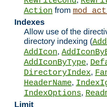
RewriteCond
Rewri
from
Action
mod_act
Indexes
Allow use of the directi
directory indexing (
Add
,
AddIcon
AddIconBy
,
AddIconByType
Def
,
DirectoryIndex
Fa
,
HeaderName
IndexI
,
IndexOptions
Read
Limit