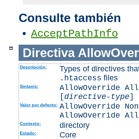
Consulte también
AcceptPathInfo
Directiva
AllowOver
Types of directives tha
Descripción:
files
.htaccess
AllowOverride All
Sintaxis:
[
directive-type
] 
AllowOverride Non
Valor por defecto:
AllowOverride All
directory
Contexto:
Core
Estado: