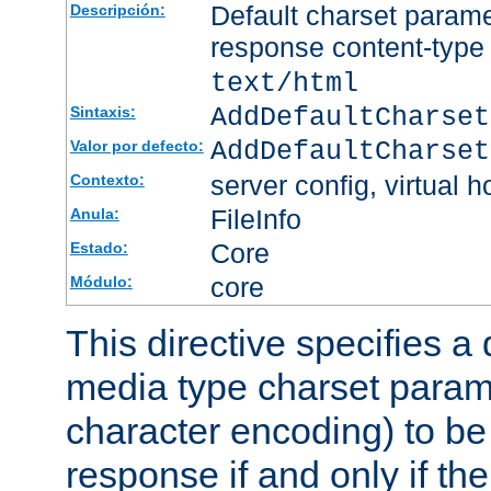
Default charset param
Descripción:
response content-type
text/html
AddDefaultCharset
Sintaxis:
AddDefaultCharset
Valor por defecto:
server config, virtual h
Contexto:
FileInfo
Anula:
Core
Estado:
core
Módulo:
This directive specifies a 
media type charset param
character encoding) to be
response if and only if th