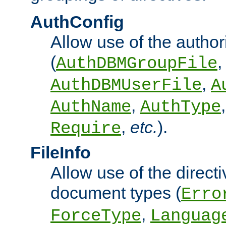
AuthConfig
Allow use of the author
(
,
AuthDBMGroupFile
,
AuthDBMUserFile
A
,
AuthName
AuthType
,
etc.
).
Require
FileInfo
Allow use of the directi
document types (
Erro
,
ForceType
Languag