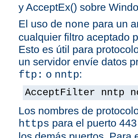
y AcceptEx() sobre Wind
El uso de
para un a
none
cualquier filtro aceptado 
Esto es útil para protoco
un servidor envíe datos p
o
:
ftp:
nntp
AcceptFilter nntp n
Los nombres de protocolo
para el puerto 443
https
los demás puertos. Para e