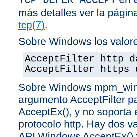
TCP_DEFER_ACCEPT
más detalles ver la pági
tcp(7)
.
Sobre Windows los valore
AcceptFilter http d
AcceptFilter https 
Sobre Windows mpm_winnt
argumento AcceptFilter p
AcceptEx(), y no soporta e
protocolo http. Hay dos va
API Windows AcceptEx() 