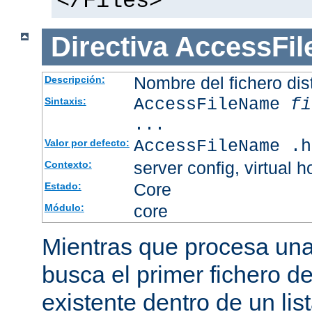
</Files>
Directiva
AccessFi
Nombre del fichero dis
Descripción:
AccessFileName
fi
Sintaxis:
...
AccessFileName .h
Valor por defecto:
server config, virtual h
Contexto:
Core
Estado:
core
Módulo:
Mientras que procesa una 
busca el primer fichero d
existente dentro de un li