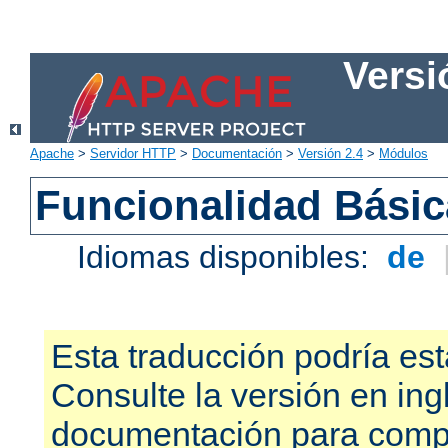
Versi
Apache
>
Servidor HTTP
>
Documentación
>
Versión 2.4
>
Módulos
Funcionalidad Bási
Idiomas disponibles:
de
Esta traducción podría est
Consulte la versión en ing
documentación para compr