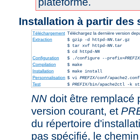
plateforme.
Installation à partir des
Téléchargement
Téléchargez la dernière version dep
Extraction
$ gzip -d httpd-
NN
.tar.gz
$ tar xvf httpd-
NN
.tar
$ cd httpd-
NN
Configuration
$ ./configure --prefix=
PREFIX
Compilation
$ make
Installation
$ make install
Personnalisation
$ vi
PREFIX
/conf/apache2.conf
Test
$
PREFIX
/bin/apache2ctl -k st
NN
doit être remplacé 
version courant, et
PR
du répertoire d'installa
pas spécifié, le chemin