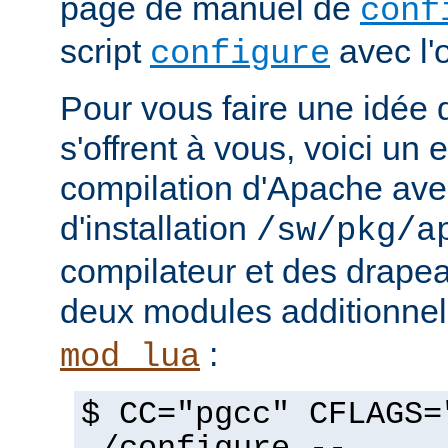
page de manuel de
conf
script
avec l'
configure
Pour vous faire une idée d
s'offrent à vous, voici un
compilation d'Apache avec
d'installation
/sw/pkg/a
compilateur et des drapeau
deux modules additionne
:
mod_lua
$ CC="pgcc" CFLAGS=