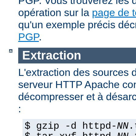
PGP. Vous trouverez les d
opération sur la
page de 
qu'un exemple précis déc
PGP
.
Extraction
L'extraction des sources d
serveur HTTP Apache con
décompresser et à désarch
:
$ gzip -d httpd-
NN
.