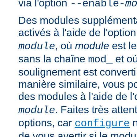
via l'option
--enable-
m
Des modules supplémenta
activés à l'aide de l'optio
, où
module
est l
module
sans la chaîne
et où
mod_
soulignement est converti 
manière similaire, vous p
des modules à l'aide de l
. Faites très atten
module
options, car
n
configure
de vous avertir si le mod