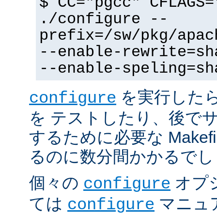
$ CC="pgcc" CFLAGS=
./configure --
prefix=/sw/pkg/apac
--enable-rewrite=sh
--enable-speling=sh
を実行した
configure
を テストしたり、後で
するために必要な Makef
るのに数分間かかるでし
個々の
オプ
configure
ては
マニュ
configure