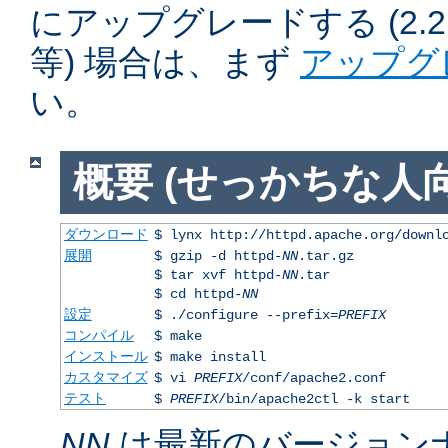
にアップグレードする (2.2.50
等) 場合は、まず
アップグ
い。
概要 (せっかちな人向
ダウンロード
$ lynx http://httpd.apache.org/downl
展開
$ gzip -d httpd-
NN
.tar.gz
$ tar xvf httpd-
NN
.tar
$ cd httpd-
NN
設定
$ ./configure --prefix=
PREFIX
コンパイル
$ make
インストール
$ make install
カスタマイズ
$ vi
PREFIX
/conf/apache2.conf
テスト
$
PREFIX
/bin/apache2ctl -k start
NN
は最新のバージョン