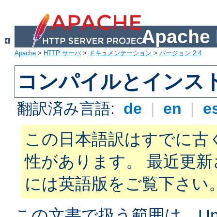
Apach
Apache
>
HTTP サーバ
>
ドキュメンテーション
>
バージョン 2.4
コンパイルとインス
翻訳済み言語:
de
|
en
|
e
この日本語訳はすでに古
性があります。 最近更
には英語版をご覧下さい
この文書で扱う範囲は、Unix