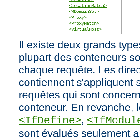
<LocationMatch>
<MDomainSet>
<Proxy>
<ProxyMatch>
<VirtualHost>
Il existe deux grands typ
plupart des conteneurs s
chaque requête. Les direct
contiennent s'appliquent
requêtes qui sont concern
conteneur. En revanche, 
,
<IfDefine>
<IfModul
sont évalués seulement a