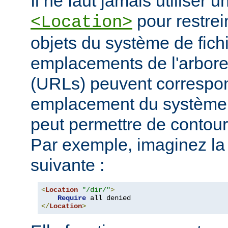
Il ne faut jamais utiliser 
pour restrei
<Location>
objets du système de fichi
emplacements de l'arbore
(URLs) peuvent corresp
emplacement du système d
peut permettre de contourn
Par exemple, imaginez la 
suivante :
<
Location
"/dir/"
>
Require
</
Location
>