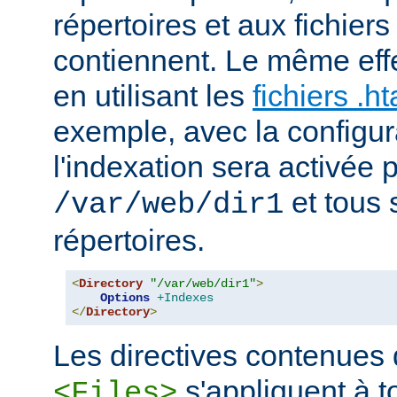
répertoires et aux fichier
contiennent. Le même effe
en utilisant les
fichiers .h
exemple, avec la configur
l'indexation sera activée p
et tous 
/var/web/dir1
répertoires.
<
Directory
"/var/web/dir1"
>
Options
+Indexes
</
Directory
>
Les directives contenues
s'appliquent à to
<Files>