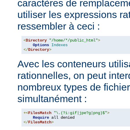
caractères de remplacem
utiliser les expressions ra
ressembler à ceci :
<
Directory
"/home/*/public_html"
>
Options
Indexes
</
Directory
>
Avec les conteneurs utili
rationnelles, on peut inter
nombreux types de fichie
simultanément :
+<
FilesMatch
"\.(?i:gif|jpe?g|png)$"
>
Require
</
FilesMatch
>