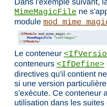
Dans l'exemple suivant, la
ne s'app
MimeMagicFile
module
mod_mime_magi
<
IfModule
 mod_mime_magic
.
c
>
MimeMagicFile
"conf/magic"
</
IfModule
>
Le conteneur
<IfVersio
conteneurs
<IfDefine>
directives qu'il contient n
si une version particulièr
s'exécute. Ce conteneur 
utilisation dans les suites 