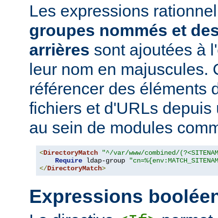
Les expressions rationne
groupes nommés et des
arrières
sont ajoutées à 
leur nom en majuscules. 
référencer des éléments 
fichiers et d'URLs depuis
au sein de modules co
<
DirectoryMatch
"^/var/www/combined/(?<SITENA
Require
 ldap-group 
"cn=%{env:MATCH_SITENA
</
DirectoryMatch
>
Expressions boolée