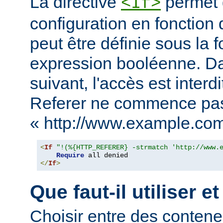
La directive
permet d
<If>
configuration en fonction 
peut être définie sous la 
expression booléenne. D
suivant, l'accès est interd
Referer ne commence pa
« http://www.example.com
<
If
"!(%{HTTP_REFERER} -strmatch 'http://www.
Require
</
If
>
Que faut-il utiliser e
Choisir entre des conten