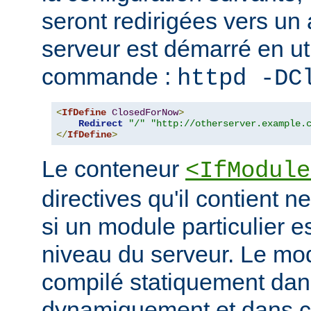
seront redirigées vers un a
serveur est démarré en uti
commande :
httpd -DC
<
IfDefine
ClosedForNow
>
Redirect
"/"
"http://otherserver.example.
</
IfDefine
>
Le conteneur
<IfModule
directives qu'il contient n
si un module particulier e
niveau du serveur. Le modu
compilé statiquement dans
dynamiquement et dans ce