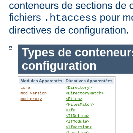
conteneurs de sections de c
fichiers
pour mo
.htaccess
directives de configuration.
Types de conteneur
configuration
Modules Apparentés
Directives Apparentées
core
<Directory>
mod_version
<DirectoryMatch>
mod_proxy
<Files>
<FilesMatch>
<If>
<IfDefine>
<IfModule>
<IfVersion>
<Location>