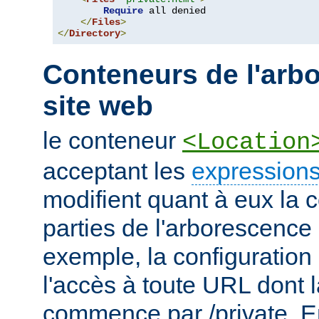
Require
 all denied

</
Files
>
</
Directory
>
Conteneurs de l'arb
site web
le conteneur
<Location
acceptant les
expressions
modifient quant à eux la c
parties de l'arborescence
exemple, la configuration 
l'accès à toute URL dont 
commence par /private. En