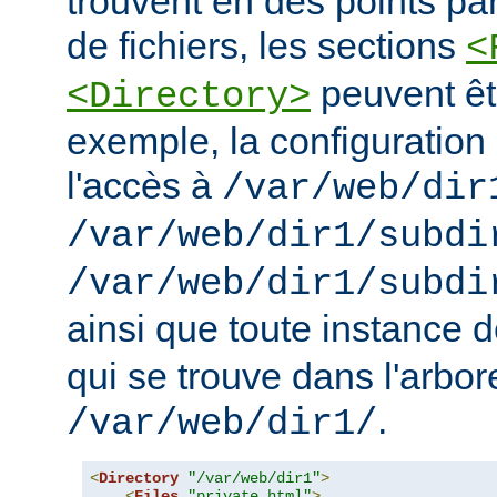
trouvent en des points pa
de fichiers, les sections
<
peuvent êt
<Directory>
exemple, la configuration 
l'accès à
/var/web/dir
/var/web/dir1/subdi
/var/web/dir1/subdi
ainsi que toute instance 
qui se trouve dans l'arbo
.
/var/web/dir1/
<
Directory
"/var/web/dir1"
>
<
Files
"private.html"
>