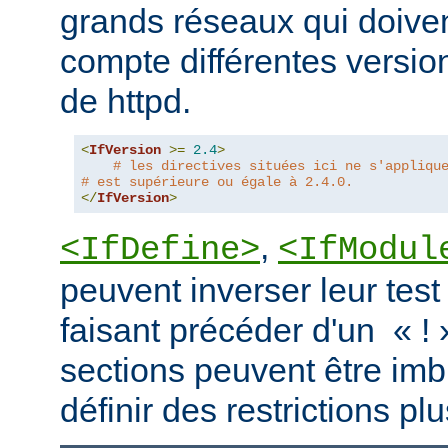
grands réseaux qui doive
compte différentes version
de httpd.
<
IfVersion
>=
2.4
>
# les directives situées ici ne s'appliqu
# est supérieure ou égale à 2.4.0.
</
IfVersion
>
,
<IfDefine>
<IfModul
peuvent inverser leur test
faisant précéder d'un « ! 
sections peuvent être imb
définir des restrictions p