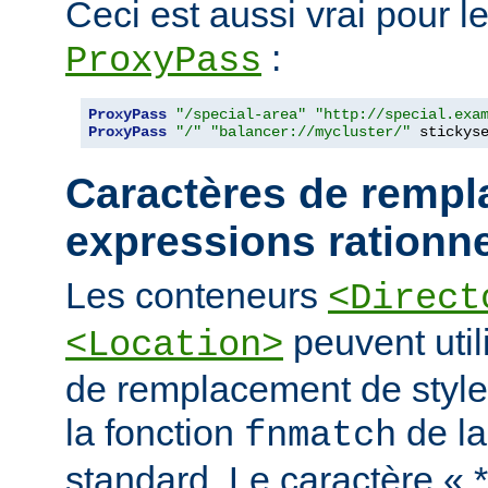
Ceci est aussi vrai pour le
:
ProxyPass
ProxyPass
"/special-area"
"http://special.exa
ProxyPass
"/"
"balancer://mycluster/"
 stickys
Caractères de rempl
expressions rationne
Les conteneurs
<Direct
peuvent util
<Location>
de remplacement de styl
la fonction
de la
fnmatch
standard. Le caractère « 