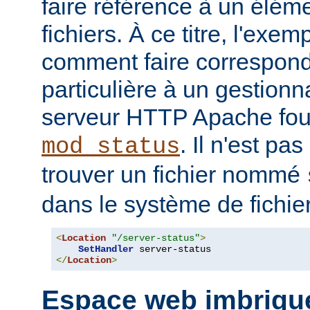
faire référence à un élé
fichiers. À ce titre, l'exe
comment faire correspon
particulière à un gestionn
serveur HTTP Apache four
. Il n'est pa
mod_status
trouver un fichier nommé
dans le système de fichie
<
Location
"/server-status"
>
SetHandler
</
Location
>
Espace web imbriqu