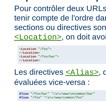
Pour contrôler deux URLs
tenir compte de l'ordre da
sections ou directives so
, on doit avoi
<Location>
<
Location
"/foo"
>
</
Location
>
<
Location
"/foo/bar"
>
</
Location
>
Les directives
, 
<Alias>
évaluées vice-versa :
Alias
"/foo/bar"
"/srv/www/uncommon/bar"
Alias
"/foo"
"/srv/www/common/foo"