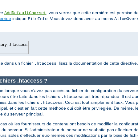
ive
, vous verrez que cette dernière est permise da
AddDefaultCharset
erride
indique
. Vous devez donc avoir au moins
FileInfo
AllowOver
tory, .htaccess
ise dans un fichier
, lisez la documentation de cette directive
.htaccess
ichiers .htaccess ?
e lorsque vous n'avez pas accès au fichier de configuration du serveur
ujours être faite dans les fichiers
est très répandue. Il est a
.htaccess
nies dans les fichiers
. Ceci est tout simplement faux. Vous p
.htaccess
ipal, et c'est en fait cette méthode qui doit être privilégiée. De même, l
 du serveur principal.
 cas où les fournisseurs de contenu ont besoin de modifier la configura
 du serveur. Si l'administrateur du serveur ne souhaite pas effectuer d
teurs isolés d'effectuer eux-mêmes ces modifications par le biais de fich