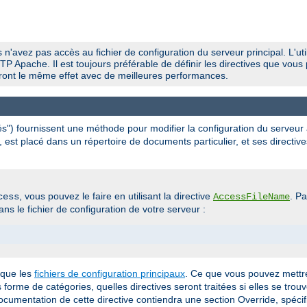
 n'avez pas accès au fichier de configuration du serveur principal. L'util
P Apache. Il est toujours préférable de définir les directives que vous 
uiront le même effet avec de meilleures performances.
ués") fournissent une méthode pour modifier la configuration du serveur
, est placé dans un répertoire de documents particulier, et ses directive
, vous pouvez le faire en utilisant la directive
. P
cess
AccessFileName
ns le fichier de configuration de votre serveur :
 que les
fichiers de configuration principaux
. Ce que vous pouvez mettre
us forme de catégories, quelles directives seront traitées si elles se trou
documentation de cette directive contiendra une section Override, spécif