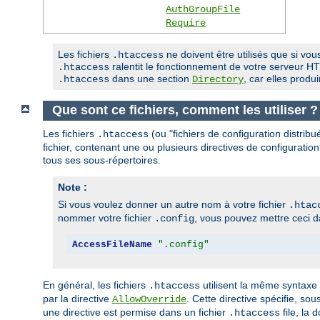
AuthGroupFile
Require
Les fichiers
ne doivent être utilisés que si vous
.htaccess
ralentit le fonctionnement de votre serveur HTT
.htaccess
dans une section
, car elles prod
.htaccess
Directory
Que sont ce fichiers, comment les utiliser ?
Les fichiers
(ou "fichiers de configuration distrib
.htaccess
fichier, contenant une ou plusieurs directives de configuration
tous ses sous-répertoires.
Note :
Si vous voulez donner un autre nom à votre fichier
.htac
nommer votre fichier
, vous pouvez mettre ceci da
.config
AccessFileName
".config"
En général, les fichiers
utilisent la même syntaxe
.htaccess
par la directive
. Cette directive spécifie, so
AllowOverride
une directive est permise dans un fichier
file, la 
.htaccess