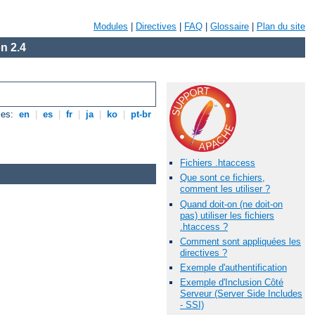
Modules
|
Directives
|
FAQ
|
Glossaire
|
Plan du site
n 2.4
les:
en
|
es
|
fr
|
ja
|
ko
|
pt-br
Fichiers .htaccess
Que sont ce fichiers,
comment les utiliser ?
Quand doit-on (ne doit-on
pas) utiliser les fichiers
.htaccess ?
Comment sont appliquées les
directives ?
Exemple d'authentification
Exemple d'Inclusion Côté
Serveur (Server Side Includes
- SSI)