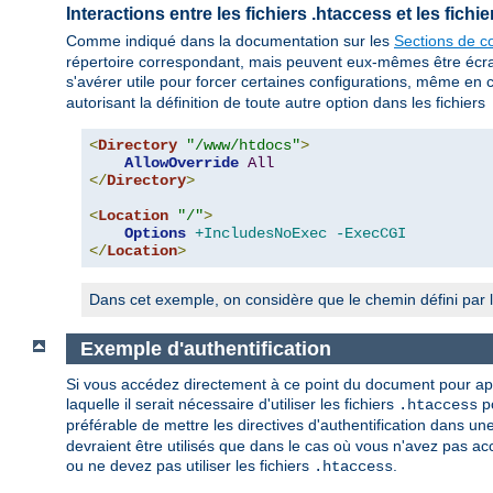
Interactions entre les fichiers .htaccess et les fich
Comme indiqué dans la documentation sur les
Sections de co
répertoire correspondant, mais peuvent eux-mêmes être écrasés
s'avérer utile pour forcer certaines configurations, même en 
autorisant la définition de toute autre option dans les fichiers
<
Directory
"/www/htdocs"
>
AllowOverride
All
</
Directory
>
<
Location
"/"
>
Options
+IncludesNoExec
-ExecCGI
</
Location
>
Dans cet exemple, on considère que le chemin défini par l
Exemple d'authentification
Si vous accédez directement à ce point du document pour appre
laquelle il serait nécessaire d'utiliser les fichiers
po
.htaccess
préférable de mettre les directives d'authentification dans un
devraient être utilisés que dans le cas où vous n'avez pas acc
ou ne devez pas utiliser les fichiers
.
.htaccess