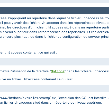
s'appliquent au répertoire dans lequel ce fichier
se tro
cess
.htaccess
'il peut y avoir des fichiers
dans les répertoires de niveau s
.htaccess
nsi, les directives d'un fichier
situé dans un répertoire parti
.htaccess
n niveau supérieur dans l'arborescence des répertoires. Et ces derniè
u encore plus haut, ou dans le fichier de configuration du serveur princi
ier
contenant ce qui suit :
.htaccess
ettre l'utilisation de la directive "
" dans les fichiers
Options
.htacces
ouve un fichier
contenant ce qui suit :
.htaccess
, l'exécution des CGI est interdite, 
/www/htdocs/exemple1/exemple2
un fichier
situé dans un répertoire de niveau supérieur.
.htaccess