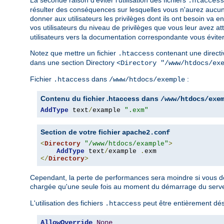
La seconde raison d'éviter l'utilisation des fichiers
.htaccess
résulter des conséquences sur lesquelles vous n'aurez aucun 
donner aux utilisateurs les privilèges dont ils ont besoin v
vos utilisateurs du niveau de privilèges que vous leur avez a
utilisateurs vers la documentation correspondante vous éviter
Notez que mettre un fichier
contenant une directi
.htaccess
dans une section Directory
<Directory "/www/htdocs/ex
Fichier
dans
:
.htaccess
/www/htdocs/exemple
Contenu du fichier .htaccess dans
/www/htdocs/exe
AddType
 text
/
example 
".exm"
Section de votre fichier
apache2.conf
<
Directory
"/www/htdocs/example"
>
AddType
 text
/
example 
.
</
Directory
>
Cependant, la perte de performances sera moindre si vous défi
chargée qu'une seule fois au moment du démarrage du serveur
L'utilisation des fichiers
peut être entièrement désa
.htaccess
AllowOverride
None