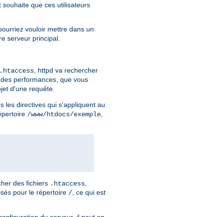
t souhaite que ces utilisateurs
pourriez vouloir mettre dans un
re serveur principal.
, httpd va rechercher
.htaccess
n des performances, que vous
jet d'une requête.
 les directives qui s'appliquent au
répertoire
,
/www/htdocs/exemple
her des fichiers
,
.htaccess
isés pour le répertoire
, ce qui est
/