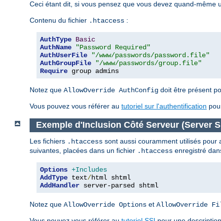
Ceci étant dit, si vous pensez que vous devez quand-même uti
Contenu du fichier
:
.htaccess
AuthType
Basic
AuthName
"Password Required"
AuthUserFile
"/www/passwords/password.file"
AuthGroupFile
"/www/passwords/group.file"
Require
 group admins
Notez que
doit être présent po
AllowOverride AuthConfig
Vous pouvez vous référer au
tutoriel sur l'authentification
pour
Exemple d'Inclusion Côté Serveur (Server Si
Les fichiers
sont aussi couramment utilisés pour act
.htaccess
suivantes, placées dans un fichier
enregistré dans
.htaccess
Options
+Includes
AddType
 text
/
AddHandler
 server-parsed shtml
Notez que
et
AllowOverride Options
AllowOverride Fi
Vous pouvez vous référer au
tutoriel SSI
pour une description 