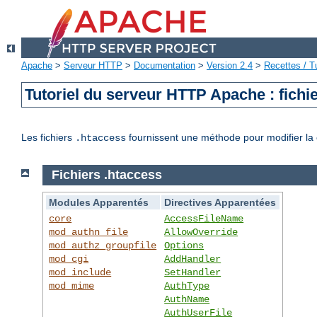
Apache
>
Serveur HTTP
>
Documentation
>
Version 2.4
>
Recettes / Tu
Tutoriel du serveur HTTP Apache : fichi
Les fichiers
fournissent une méthode pour modifier la 
.htaccess
Fichiers .htaccess
Modules Apparentés
Directives Apparentées
core
AccessFileName
mod_authn_file
AllowOverride
mod_authz_groupfile
Options
mod_cgi
AddHandler
mod_include
SetHandler
mod_mime
AuthType
AuthName
AuthUserFile