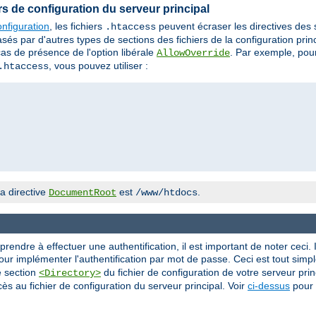
iers de configuration du serveur principal
nfiguration
, les fichiers
peuvent écraser les directives des
.htaccess
 par d'autres types de sections des fichiers de la configuration princi
cas de présence de l'option libérale
. Par exemple, pour
AllowOverride
, vous pouvez utiliser :
.htaccess
a directive
est
.
DocumentRoot
/www/htdocs
ndre à effectuer une authentification, il est important de noter ceci. I
ur implémenter l'authentification par mot de passe. Ceci est tout simple
e section
du fichier de configuration de votre serveur princ
<Directory>
ès au fichier de configuration du serveur principal. Voir
ci-dessus
pour 