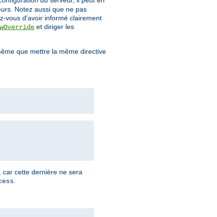
configuration du serveur, il peut en
teurs. Notez aussi que ne pas
z-vous d'avoir informé clairement
et diriger les
wOverride
ême que mettre la même directive
, car cette dernière ne sera
.
cess