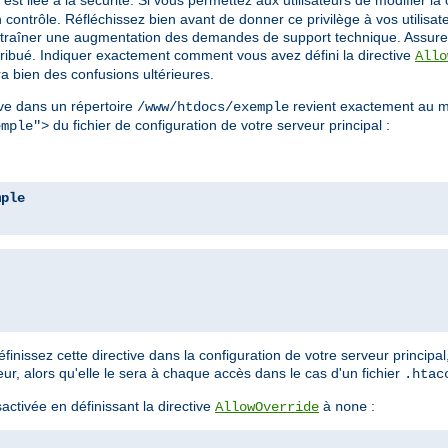
est liée à la sécurité. Si vous permettez aux utilisateurs de modifier la 
contrôle. Réfléchissez bien avant de donner ce privilège à vos utilisa
a entraîner une augmentation des demandes de support technique. Assure
ttribué. Indiquer exactement comment vous avez défini la directive
Allo
a bien des confusions ultérieures.
ve dans un répertoire
revient exactement au m
/www/htdocs/exemple
du fichier de configuration de votre serveur principal :
emple">
mple
nissez cette directive dans la configuration de votre serveur principal
, alors qu'elle le sera à chaque accès dans le cas d'un fichier
.htac
ctivée en définissant la directive
à
:
AllowOverride
none