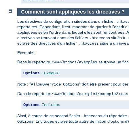
Comment sont appliquées les directives ?
Les directives de configuration situées dans un fichier
.htac
répertoires. Cependant, il est important de garder à l'esprit qu
appliquées selon l'ordre dans lequel elles sont rencontrées. Ai
directives se trouvant dans des fichiers
situés à u
.htaccess
écrasé des directives d'un fichier
situé à un nivea
.htaccess
Exemple :
Dans le répertoire
se trouve un fich
/www/htdocs/exemple1
Options
+ExecCGI
Note : "
" doit être présent pour perm
AllowOverride Options
Dans le répertoire
se tr
/www/htdocs/exemple1/exemple2
Options
Includes
Ainsi, à cause de ce second fichier
du répertoire
.htaccess
écrase toute autre définition d'options d'
Options Includes