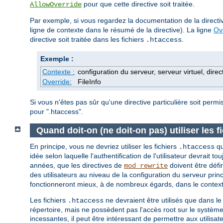
pour que cette directive soit traitée.
AllowOverride
Par exemple, si vous regardez la documentation de la direct
ligne de contexte dans le résumé de la directive). La ligne
Ov
directive soit traitée dans les fichiers
.
.htaccess
Exemple :
Contexte :
configuration du serveur, serveur virtuel, direc
Override:
FileInfo
Si vous n'êtes pas sûr qu'une directive particulière soit perm
pour ".htaccess".
Quand doit-on (ne doit-on pas) utiliser les f
En principe, vous ne devriez utiliser les fichiers
qu
.htaccess
idée selon laquelle l'authentification de l'utilisateur devrait to
années, que les directives de
doivent être défi
mod_rewrite
des utilisateurs au niveau de la configuration du serveur princ
fonctionneront mieux, à de nombreux égards, dans le contexte
Les fichiers
ne devraient être utilisés que dans le
.htaccess
répertoire, mais ne possèdent pas l'accès root sur le système
incessantes, il peut être intéressant de permettre aux utilisa