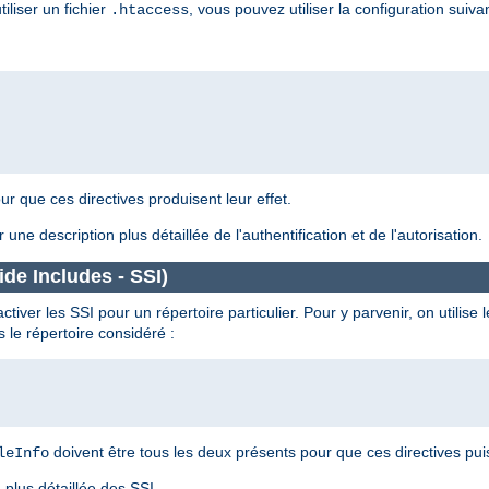
liser un fichier
, vous pouvez utiliser la configuration suiva
.htaccess
ur que ces directives produisent leur effet.
 une description plus détaillée de l'authentification et de l'autorisation.
de Includes - SSI)
iver les SSI pour un répertoire particulier. Pour y parvenir, on utilise l
 le répertoire considéré :
doivent être tous les deux présents pour que ces directives puis
leInfo
plus détaillée des SSI.