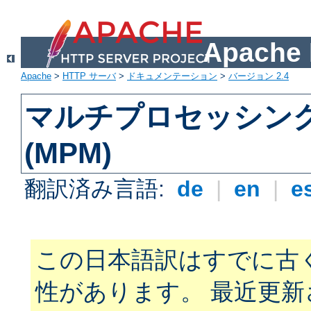
Apach
Apache
>
HTTP サーバ
>
ドキュメンテーション
>
バージョン 2.4
マルチプロセッシン
(MPM)
翻訳済み言語:
de
|
en
|
e
この日本語訳はすでに古
性があります。 最近更