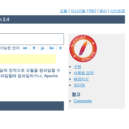
모듈
|
지시어들
|
FAQ
|
용어
|
사이트맵
 2.4
가능한 언어:
en
|
fr
|
ja
|
ko
|
tr
구현
일에 정적으로 모듈을 컴파일할 수
사용법 요약
 컴파일할때 컴파일하거나, Apache
배경지식
장단점
참고
Comments