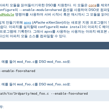
아파치 모듈을 읽어들이기위한 DSO를 지원한다. 이 모듈은
를 제외
core
의
옵션을 사용하여 DSO로 컴파일
onfigure
--enable-
module
=shared
명령어를 사용하여 서버 시작시 혹은 재시작시 그 모듈을 읽어들
adModule
 쉽게 만들기위해
apxs
(
APache eXtenSion
)라는 새로운 지원 프로그램이 
 쉽다. 아파치를 설치할때
와
이 아파치 C 헤
configure
make install
프로그램에 기록한다. 그래서
를 사용하는 사용자는 아파치 배포본 소
apxs
자신의 아파치 모듈 소스를 컴파일할 수 있다.
 예를 들어
를 DSO
로:
mod_foo.c
mod_foo.so
--enable-foo=shared
 예를 들어
를 DSO
로:
mod_foo.c
mod_foo.so
path/to/3rdparty/mod_foo.c --enable-foo=shared
우: