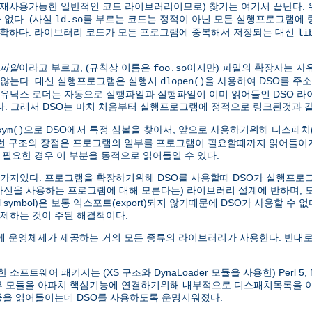
가 재사용가능한 일반적인 코드 라이브러리이므로) 찾기는 여기서 끝난다. 
없다. (사실
를 부르는 코드는 정적이 아닌 모든 실행프로그램에
ld.so
명확하다. 라이브러리 코드가 모든 프로그램에 중복해서 저장되는 대신
li
 파일
이라고 부르고, (규칙상 이름은
이지만) 파일의 확장자는 자
foo.so
않는다. 대신 실행프로그램은 실행시
을 사용하여 DSO를 주
dlopen()
본 유닉스 로더는 자동으로 실행파일과 실행파일이 이미 읽어들인 DSO 
찾는다. 그래서 DSO는 마치 처음부터 실행프로그램에 정적으로 링크된것과
으로 DSO에서 특정 심볼을 찾아서, 앞으로 사용하기위해 디스패치(di
sym()
이런 구조의 장점은 프로그램의 일부를 프로그램이 필요할때까지 읽어들이지
 필요한 경우 이 부분을 동적으로 읽어들일 수 있다.
한가지있다. 프로그램을 확장하기위해 DSO를 사용할때 DSO가 실행프로그램
 자신을 사용하는 프로그램에 대해 모른다는) 라이브러리 설계에 반하며,
symbol)은 보통 익스포트(export)되지 않기때문에 DSO가 사용할 수 
제하는 것이 주된 해결책이다.
 운영체제가 제공하는 거의 모든 종류의 라이브러리가 사용한다. 반대로
웨어 패키지는 (XS 구조와 DynaLoader 모듈을 사용한) Perl 5, Net
외부 모듈을 아파치 핵심기능에 연결하기위해 내부적으로 디스패치목록을
모듈을 읽어들이는데 DSO를 사용하도록 운명지워졌다.