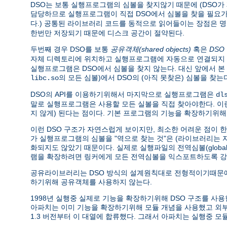
DSO는 보통 실행프로그램의 심볼을 찾지않기 때문에 (DSO
담당하므로 실행프로그램이 직접 DSO에서 심볼을 찾을 필요가 
다.) 공통된 라이브러리 코드를 동적으로 읽어들이는 장점은 
한번만 저장되기 때문에 디스크 공간이 절약된다.
두번째 경우 DSO를 보통
공유객체(shared objects)
혹은
DSO
자체 디렉토리에 위치하고 실행프로그램에 자동으로 연결되지 
실행프로그램은 DSO에서 심볼을 찾지 않는다. 대신 앞에서 
의 모든 심볼)에서 DSO의 (아직 못찾은) 심볼을 
libc.so
DSO의 API를 이용하기위해서 마지막으로 실행프로그램은
dl
말로 실행프로그램은 사용할 모든 실볼을 직접 찾아야한다. 
지 않게) 된다는 점이다. 기본 프로그램의 기능을 확장하기위해
이런 DSO 구조가 자연스럽게 보이지만, 최소한 어려운 점이 
가 실행프로그램의 심볼을 "역으로 찾는 것"은 (라이브러리는
화되지도 않았기 때문이다. 실제로 실행파일의 전역심볼(global 
램을 확장하려면 링커에게 모든 전역심볼을 익스포트하도록 강
공유라이브러리는 DSO 방식의 설계원칙대로 전형적이기때문에
하기위해 공유객체를 사용하지 않는다.
1998년 실행중 실제로 기능을 확장하기위해 DSO 구조를 사용한 소프트
아파치는 이미 기능을 확장하기위해 모듈 개념을 사용했고 
1.3 버전부터 이 대열에 합류했다. 그래서 아파치는 실행중 