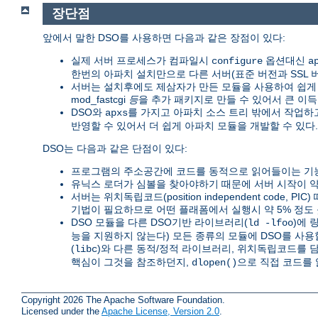
장단점
앞에서 말한 DSO를 사용하면 다음과 같은 장점이 있다:
실제 서버 프로세스가 컴파일시
옵션대신
configure
a
한번의 아파치 설치만으로 다른 서버(표준 버전과 SSL 버전,
서버는 설치후에도 제삼자가 만든 모듈을 사용하여 쉽게 확장
mod_fastcgi
등
을 추가 패키지로 만들 수 있어서 큰 이득
DSO와
를 가지고 아파치 소스 트리 밖에서 작업
apxs
반영할 수 있어서 더 쉽게 아파치 모듈을 개발할 수 있다.
DSO는 다음과 같은 단점이 있다:
프로그램의 주소공간에 코드를 동적으로 읽어들이는 기능
유닉스 로더가 심볼을 찾아야하기 때문에 서버 시작이 약 
서버는 위치독립코드(position independent code, PI
기법이 필요하므로 어떤 플래폼에서 실행시 약 5% 정도 
DSO 모듈을 다른 DSO기반 라이브러리(
)에 
ld -lfoo
능을 지원하지 않는다) 모든 종류의 모듈에 DSO를 사용
(
)와 다른 동적/정적 라이브러리, 위치독립코드를 
libc
핵심이 그것을 참조하던지,
으로 직접 코드를 
dlopen()
Copyright 2026 The Apache Software Foundation.
Licensed under the
Apache License, Version 2.0
.