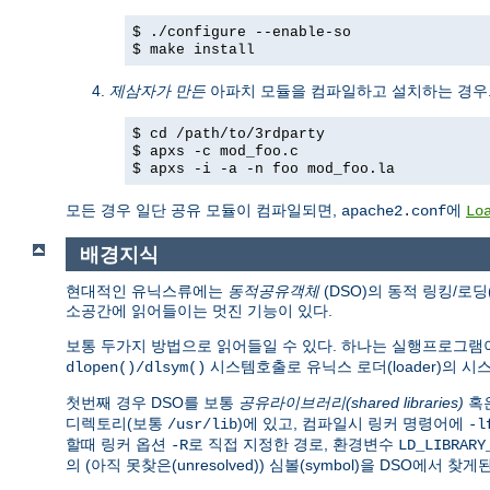
$ ./configure --enable-so
$ make install
제삼자가 만든
아파치 모듈을 컴파일하고 설치하는 경우
$ cd /path/to/3rdparty
$ apxs -c mod_foo.c
$ apxs -i -a -n foo mod_foo.la
모든 경우 일단 공유 모듈이 컴파일되면,
에
apache2.conf
Lo
배경지식
현대적인 유닉스류에는
동적공유객체
(DSO)의 동적 링킹/로딩
소공간에 읽어들이는 멋진 기능이 있다.
보통 두가지 방법으로 읽어들일 수 있다. 하나는 실행프로그
시스템호출로 유닉스 로더(loader)의 
dlopen()/dlsym()
첫번째 경우 DSO를 보통
공유라이브러리(shared libraries)
혹
디렉토리(보통
)에 있고, 컴파일시 링커 명령어에
/usr/lib
-l
할때 링커 옵션
로 직접 지정한 경로, 환경변수
-R
LD_LIBRARY
의 (아직 못찾은(unresolved)) 심볼(symbol)을 DSO에서 찾게