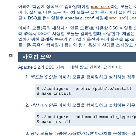
아파치 핵심에 정적으로 컴파일해야할
라는 모듈은 
mod_so.c
이다. 실제로 다른 모든 아파치 모듈은
설치 문서
에서 설명한
c
같이 DSO로 컴파일한후
파일에
의
apache2.conf
mod_so
Lo
아파치 모듈(특히 제삼자가 만든 모듈)로 사용할 DSO 파일을
리
밖에서
DSO로 사용할 모듈을 컴파일할때 사용한다. 개념은
일하기위한 플래폼 특유의 컴파일러 옵션과 링커 옵션을
apxs
플래폼 특유의 컴파일러 옵션와 링커 옵션에 신경을 쓰지않고 
사용법 요약
Apache 2.2의 DSO 기능에 대한 짧고 간략한 요약이다:
배포본에 있는
아파치 모듈을 컴파일하고 설치하는 경우.
$ ./configure --prefix=/path/to/install 
$ make install
제삼자가 만든
아파치 모듈을 컴파일하고 설치하는 경우.
$ ./configure --add-module=module_type:/
$ make install
공유 모듈을
나중에 사용하기위해
아파치를 구성하는 경