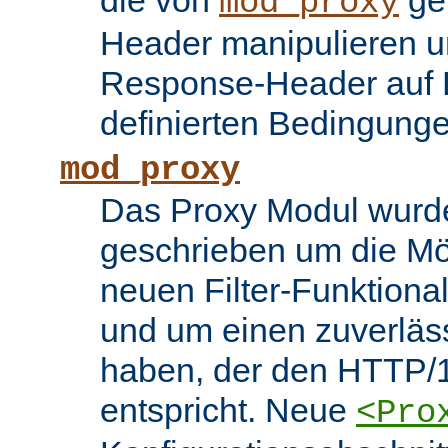
die von
ge
mod_proxy
Header manipulieren un
Response-Header auf 
definierten Bedingung
mod_proxy
Das Proxy Modul wurd
geschrieben um die Mö
neuen Filter-Funktiona
und um einen zuverläs
haben, der den HTTP/1
entspricht. Neue
<Pro