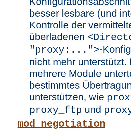
Konfigurationsabschnit
besser lesbare (und int
Kontrolle der vermittel
überladenen
<Direct
-Konfi
"proxy:...">
nicht mehr unterstützt.
mehrere Module untertei
bestimmtes Übertragun
unterstützen, wie
prox
und
proxy_ftp
prox
mod_negotiation