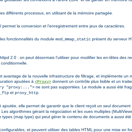
es différents processus, en utilisant de la mémoire partagée.
permet la conversion et l'enregistrement entre jeux de caractères.
les fonctionnalités du module
présent du serveur HT
mod_mmap_static
pd 2.0 : on peut désormais l'utiliser pour modifier les en-têtes des re
conditionnelle.
nt avantage de la nouvelle infrastructure de filtrage, et implémente un 
uration ajoutées à
donnent un contrôle plus lisible et un trai
<Proxy>
ne sont pas supportées. Le module a aussi été fra
ry "proxy:...">
et
.
_ftp
proxy_http
 ajoutée, elle permet de garantir que le client reçoit un seul document 
gorithmes gérant la négociation et les vues multiples (MultiViews)
 types (map type) qui peut gérer le contenu de documents a aussi été 
configurables, et peuvent utiliser des tables HTML pour une mise en fo