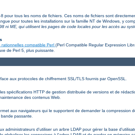
f-8 pour tous les noms de fichiers. Ces noms de fichiers sont directeme
langue pour toutes les installations sur la famille NT de Windows, y c
8 ni ME, qui utilisent les pages de code locales pour les accès au sy
es
 rationnelles compatible Perl
(Perl Compatible Regular Expression Libr
xe de Perl 5, plus puissante.
rface aux protocoles de chiffrement SSL/TLS fournis par OpenSSL.
s spécifications HTTP de gestion distribuée de versions et de rédactio
la maintenance des contenus Web.
rmet aux navigateurs qui le supportent de demander la compression d
la bande passante.
administrateurs d'utiliser un arbre LDAP pour gérer la base d'utilisate
de globaliser les connexions à l'arbre LDAP et de garder en mémoire c