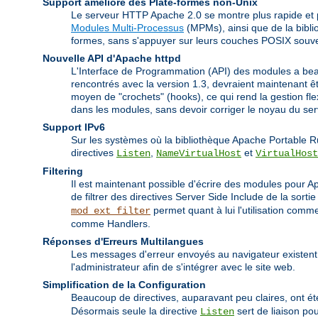
Support amélioré des Plate-formes non-Unix
Le serveur HTTP Apache 2.0 se montre plus rapide et p
Modules Multi-Processus
(MPMs), ainsi que de la bibli
formes, sans s'appuyer sur leurs couches POSIX souv
Nouvelle API d'Apache httpd
L'Interface de Programmation (API) des modules a bea
rencontrés avec la version 1.3, devraient maintenant 
moyen de "crochets" (hooks), ce qui rend la gestion fl
dans les modules, sans devoir corriger le noyau du s
Support IPv6
Sur les systèmes où la bibliothèque Apache Portable R
directives
,
et
Listen
NameVirtualHost
VirtualHost
Filtering
Il est maintenant possible d'écrire des modules pour Apa
de filtrer des directives Server Side Include de la sort
permet quant à lui l'utilisation co
mod_ext_filter
comme Handlers.
Réponses d'Erreurs Multilangues
Les messages d'erreur envoyés au navigateur existent
l'administrateur afin de s'intégrer avec le site web.
Simplification de la Configuration
Beaucoup de directives, auparavant peu claires, ont été
Désormais seule la directive
sert de liaison pou
Listen