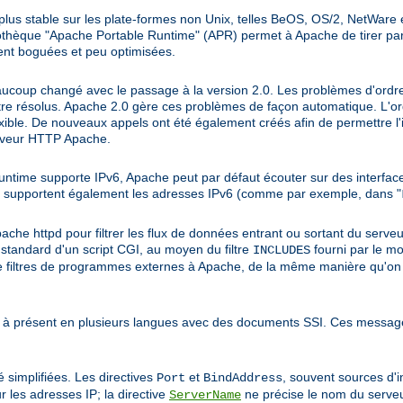
lus stable sur les plate-formes non Unix, telles BeOS, OS/2, NetWare 
othèque "Apache Portable Runtime" (APR) permet à Apache de tirer part
ent boguées et peu optimisées.
ucoup changé avec le passage à la version 2.0. Les problèmes d'ordre 
être résolus. Apache 2.0 gère ces problèmes de façon automatique. L'o
exible. De nouveaux appels ont été également créés afin de permettre l
erveur HTTP Apache.
untime supporte IPv6, Apache peut par défaut écouter sur des interfac
supportent également les adresses IPv6 (comme par exemple, dans "
che httpd pour filtrer les flux de données entrant ou sortant du serveur.
ie standard d'un script CGI, au moyen du filtre
fourni par le m
INCLUDES
mme filtres de programmes externes à Apache, de la même manière qu'on
 à présent en plusieurs langues avec des documents SSI. Ces message
 simplifiées. Les directives
et
, souvent sources d'
Port
BindAddress
r les adresses IP; la directive
ne précise le nom du serveu
ServerName