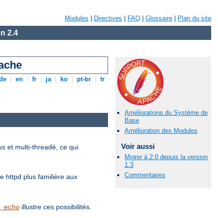
Modules
|
Directives
|
FAQ
|
Glossaire
|
Plan du site
n 2.4
pache
de
|
en
|
fr
|
ja
|
ko
|
pt-br
|
tr
Améliorations du Système de
Base
Amélioration des Modules
Voir aussi
 et multi-threadé, ce qui
Migrer à 2.0 depuis la version
1.3
Commentaires
e httpd plus familière aux
illustre ces possibilités.
_echo