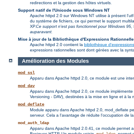
redirections et la gestion des hôtes virtuels.
Support natif de l'Unicode sous Windows NT
Apache httpd 2.0 sur Windows NT utilise à présent l'ut
du système de fichiers, ce qui permet le support multi
XP.
Ce support n'est pas fonctionnel pour Windows 95, 9
auparavant.
Mise à jour de la Bibliothèque d'Expressions Rationnell
Apache httpd 2.0 contient la
bibliothèque d'expressions
expressions rationnelles sont dont gérées avec la synta
Amélioration des Modules
mod_ssl
Apparu dans Apache httpd 2.0, ce module est une inte
mod_dav
Apparu dans Apache httpd 2.0, ce module implémente le
Versioning - DAV), destinées à la mise en ligne et à 
mod_deflate
Module apparu dans Apache httpd 2.0, mod_deflate pe
serveur. Cela a l'avantage de réduite l'occupation de 
mod_auth_ldap
Apparu dans Apache httpd 2.0.41, ce module permet aux 
Basiques HTTP. Un module voisin,
, permet 