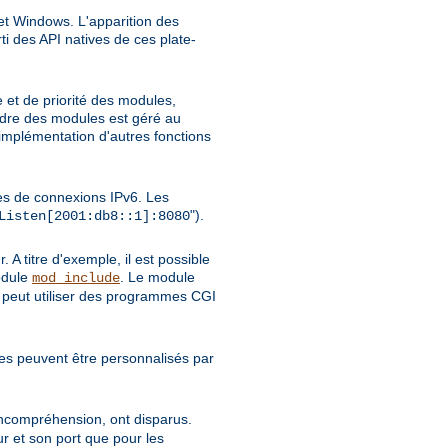
et Windows. L'apparition des
i des API natives de ces plate-
et de priorité des modules,
rdre des modules est géré au
'implémentation d'autres fonctions
es de connexions IPv6. Les
").
Listen[2001:db8::1]:8080
 A titre d'exemple, il est possible
odule
. Le module
mod_include
 peut utiliser des programmes CGI
s peuvent être personnalisés par
incompréhension, ont disparus.
r et son port que pour les