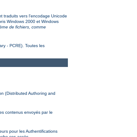
nt traduits vers l'encodage Unicode
ompris Windows 2000 et Windows
stème de fichiers, comme
ary - PCRE). Toutes les
n (Distributed Authoring and
es contenus envoyés par le
urs pour les Authentifications
ache ces accès.