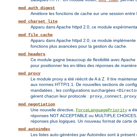
mod_ldap
mod_auth_digest
Améliore les fonctions de cache sur une session entre l
mod_charset_lite
Apparu dans Apache httpd 2.0, ce module expérimental 
mod_file_cache
Apparu dans Apache httpd 2.0, ce module implémente 
fonctions plus avancées pour la gestion du cache.
mod_headers
Ce module gagne beaucoup de flexibilité avec Apache htt
pour positionner les en-têtes des réponses de manière 
mod_proxy
Le module proxy a été réécrit de A à Z. Il tire maintena
aux normes HTTP/1.1. De nouvelles sections de config
mandatées ; les configurations surchargées
<Directo
gèrent chacun leur protocole :
,
proxy_connect
proxy
mod_negotiation
Une nouvelle directive,
a été
ForceLanguagePriority
réponses NOT ACCEPTABLE ou MULTIPLE CHOICES. Les al
réponses plus logiques. Un nouveau format de carte de
mod_autoindex
Les listes auto-générées par Autoindex sont à présent 