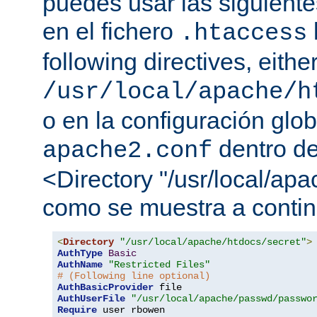
puedes usar las siguiente
en el fichero
.htaccess
following directives, either
/usr/local/apache/h
o en la configuración glob
dentro de
apache2.conf
<Directory "/usr/local/apa
como se muestra a contin
<
Directory
"/usr/local/apache/htdocs/secret"
>
AuthType
Basic
AuthName
"Restricted Files"
# (Following line optional)
AuthBasicProvider
AuthUserFile
"/usr/local/apache/passwd/passwo
Require