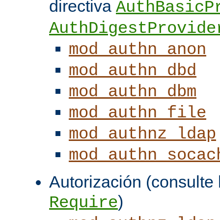
directiva
AuthBasicP
AuthDigestProvide
mod_authn_anon
mod_authn_dbd
mod_authn_dbm
mod_authn_file
mod_authnz_ldap
mod_authn_socac
Autorización (consulte l
)
Require