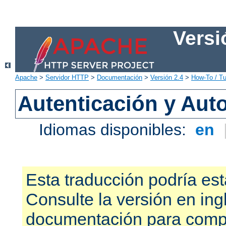
Versi
Apache
>
Servidor HTTP
>
Documentación
>
Versión 2.4
>
How-To / Tu
Autenticación y Aut
Idiomas disponibles:
en
Esta traducción podría est
Consulte la versión en ing
documentación para compr