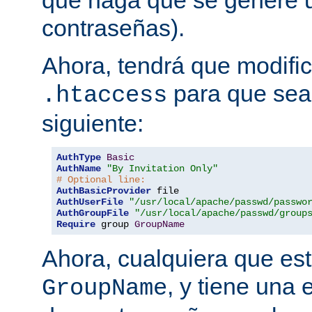
que haga que se genere u
contraseñas).
Ahora, tendrá que modific
para que sea 
.htaccess
siguiente:
AuthType
Basic
AuthName
"By Invitation Only"
# Optional line:
AuthBasicProvider
AuthUserFile
"/usr/local/apache/passwd/passwo
AuthGroupFile
"/usr/local/apache/passwd/group
Require
 group 
GroupName
Ahora, cualquiera que est
, y tiene una 
GroupName