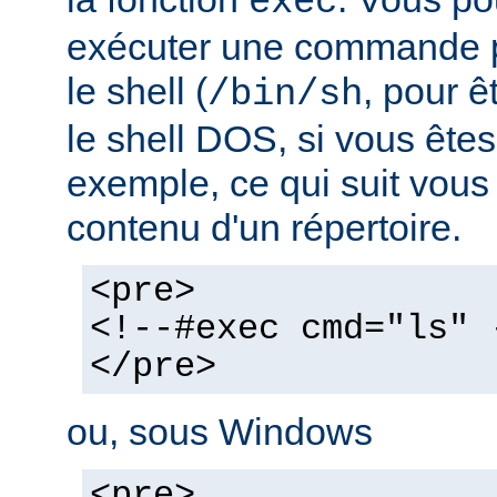
exec
exécuter une commande pa
le shell (
, pour ê
/bin/sh
le shell DOS, si vous ête
exemple, ce qui suit vous 
contenu d'un répertoire.
<pre>
<!--#exec cmd="ls" 
</pre>
ou, sous Windows
<pre>