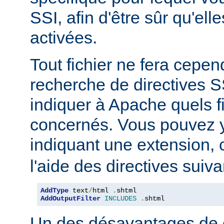
SSI, afin d'être sûr qu'ell
activées.
Tout fichier ne fera cepen
recherche de directives 
indiquer à Apache quels f
concernés. Vous pouvez y
indiquant une extension
l'aide des directives suiva
AddType
 text
/
html 
.
AddOutputFilter
INCLUDES
.
shtml
Un des désavantages de 