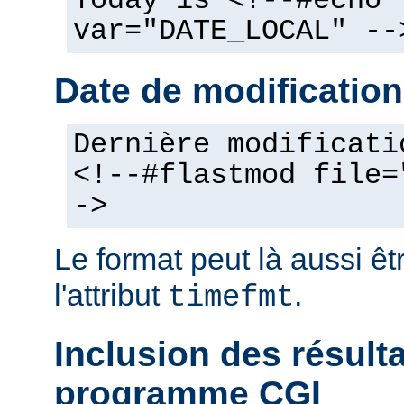
Today is <!--#echo
var="DATE_LOCAL" --
Date de modification
Dernière modificati
<!--#flastmod file=
->
Le format peut là aussi êt
l'attribut
.
timefmt
Inclusion des résult
programme CGI