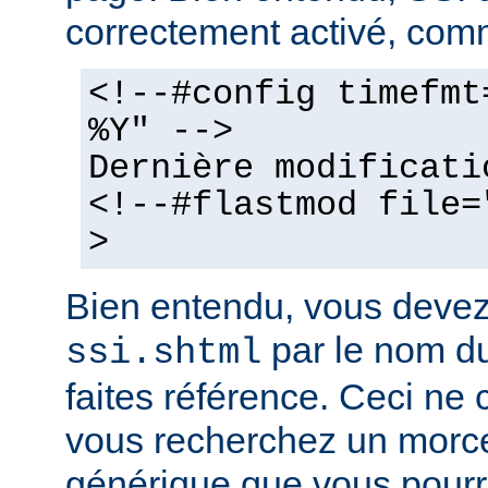
correctement activé, comm
<!--#config timefmt
%Y" -->
Dernière modificati
<!--#flastmod file=
>
Bien entendu, vous deve
par le nom du
ssi.shtml
faites référence. Ceci ne 
vous recherchez un morc
générique que vous pourr