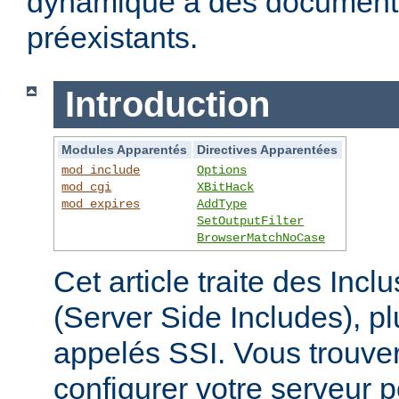
dynamique à des documen
préexistants.
Introduction
Modules Apparentés
Directives Apparentées
mod_include
Options
mod_cgi
XBitHack
mod_expires
AddType
SetOutputFilter
BrowserMatchNoCase
Cet article traite des Inc
(Server Side Includes),
appelés SSI. Vous trouver
configurer votre serveur p