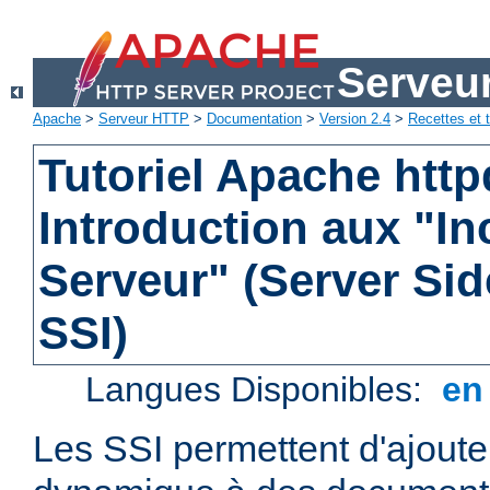
Serveu
Apache
>
Serveur HTTP
>
Documentation
>
Version 2.4
>
Recettes et t
Tutoriel Apache http
Introduction aux "In
Serveur" (Server Sid
SSI)
Langues Disponibles:
e
Les SSI permettent d'ajout