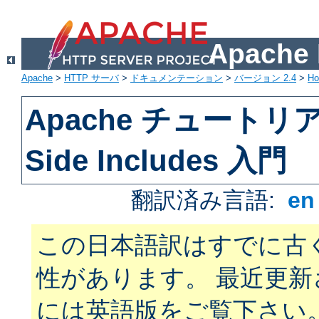
Apach
Apache
>
HTTP サーバ
>
ドキュメンテーション
>
バージョン 2.4
>
H
Apache チュートリアル
Side Includes 入門
翻訳済み言語:
e
この日本語訳はすでに古
性があります。 最近更
には英語版をご覧下さい