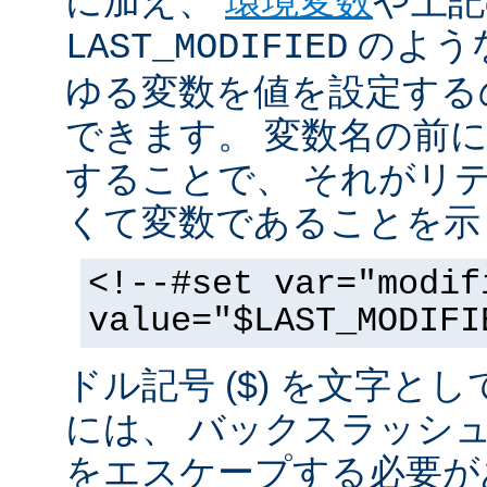
に加え、
環境変数
や上記
のような
LAST_MODIFIED
ゆる変数を値を設定する
できます。 変数名の前にド
することで、 それがリ
くて変数であることを示
<!--#set var="modif
value="$LAST_MODIFI
ドル記号 ($) を文字と
には、 バックスラッシ
をエスケープする必要が