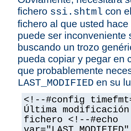
fichero
con el
ssi.shtml
fichero al que usted hace 
puede ser inconveniente s
buscando un trozo genéri
pueda copiar y pegar en c
que probablemente necesi
en su lu
LAST_MODIFIED
<!--#config timefmt
Última modificación
fichero <!--#echo
var="LAST_MODIFIED"