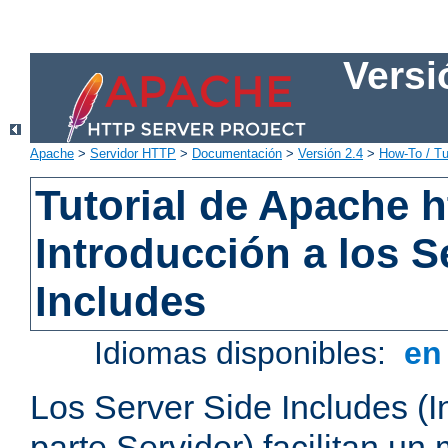
Versi
Apache
>
Servidor HTTP
>
Documentación
>
Versión 2.4
>
How-To / Tu
Tutorial de Apache h
Introducción a los S
Includes
Idiomas disponibles:
e
Los Server Side Includes (I
parte Servidor) facilitan un