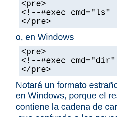
<pre>
<!--#exec cmd="ls" 
</pre>
o, en Windows
<pre>
<!--#exec cmd="dir"
</pre>
Notará un formato estraño
en Windows, porque el r
contiene la cadena de car