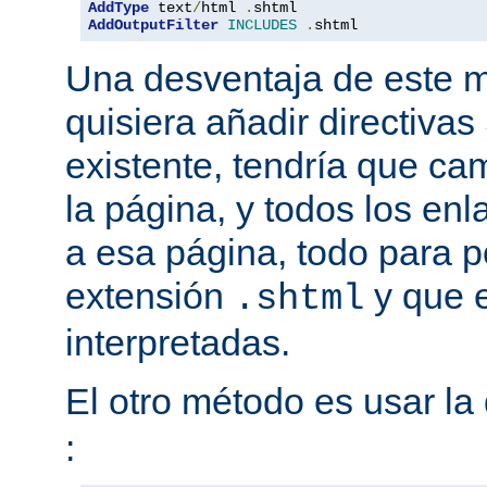
AddType
 text
/
html 
.
AddOutputFilter
INCLUDES
.
shtml
Una desventaja de este m
quisiera añadir directiva
existente, tendría que ca
la página, y todos los en
a esa página, todo para p
extensión
y que e
.shtml
interpretadas.
El otro método es usar la 
: