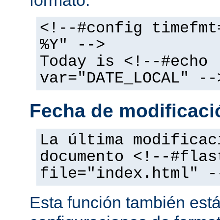
<!--#config timefmt
%Y" -->
Today is <!--#echo
var="DATE_LOCAL" --
Fecha de modificació
La última modificac
documento <!--#flas
file="index.html" -
Esta función también está